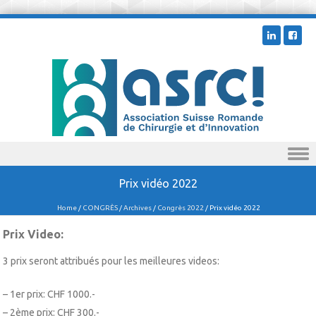
Skip to content
Prix vidéo 2022
Home
/
CONGRÈS
/
Archives
/
Congrès 2022
/
Prix vidéo 2022
Prix Video:
3 prix seront attribués pour les meilleures videos:
– 1er prix: CHF 1000.-
– 2ème prix: CHF 300.-