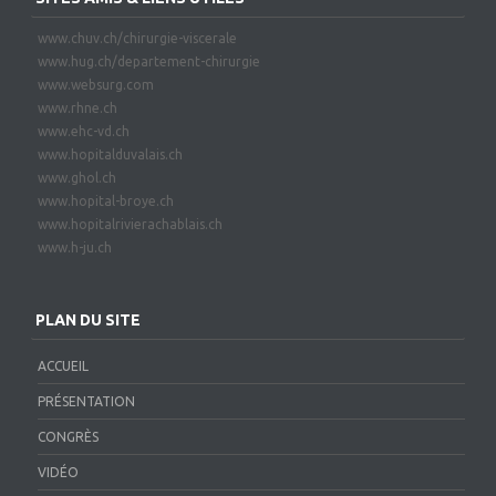
www.chuv.ch/chirurgie-viscerale
www.hug.ch/departement-chirurgie
www.websurg.com
www.rhne.ch
www.ehc-vd.ch
www.hopitalduvalais.ch
www.ghol.ch
www.hopital-broye.ch
www.hopitalrivierachablais.ch
www.h-ju.ch
PLAN DU SITE
ACCUEIL
PRÉSENTATION
CONGRÈS
VIDÉO