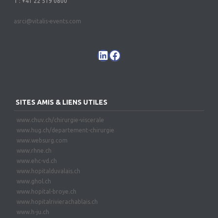
T : +41 22 519 0800
asrci@vitalis-events.com
SITES AMIS & LIENS UTILES
www.chuv.ch/chirurgie-viscerale
www.hug.ch/departement-chirurgie
www.websurg.com
www.rhne.ch
www.ehc-vd.ch
www.hopitalduvalais.ch
www.ghol.ch
www.hopital-broye.ch
www.hopitalrivierachablais.ch
www.h-ju.ch