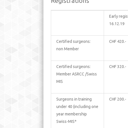
Registrations
Early regis
16.12.19
Certified surgeons:
CHF 420.-
non Member
Certified surgeons:
CHF 320.-
Member ASRCC /Swiss
MIS
Surgeons in training
CHF 200.-
under 40 (including one
year membership
Swiss-MIS*