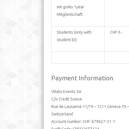
mit gratis 1year
Mitgliedschaft
Students (only with
CHF 0.-
student ID)
Payment Information
Vitalis Events SA
C/o Credit Suisse
Rue de Lausanne 11/19 – 1211 Geneva 70 –
Switzerland
Account number: CHF:
679627-31-1
Swift Code: CRESCHZZ12A