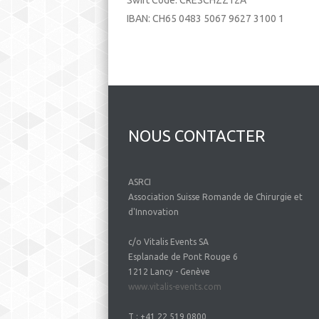
IBAN: CH65 0483 5067 9627 3100 1
NOUS CONTACTER
ASRCI
Association Suisse Romande de Chirurgie et
d'Innovation
c/o Vitalis Events SA
Esplanade de Pont Rouge 6
1212 Lancy - Genève
www.vitalis-events.com
T : +41 22 519 0800