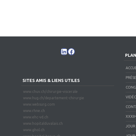
PLAN
ACCUE
PRÉS
SITES AMIS & LIENS UTILES
CONG
www.chuv.ch/chirurgie-viscerale
VIDÉ
www.hug.ch/departement-chirurgie
www.websurg.com
CONT
www.rhne.ch
XXXII
www.ehc-vd.ch
www.hopitalduvalais.ch
JOUR 
www.ghol.ch
JOUR 