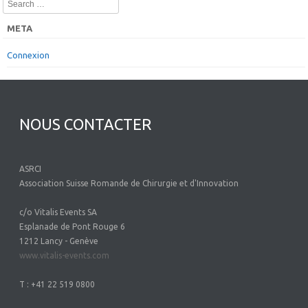
Search
META
Connexion
NOUS CONTACTER
ASRCI
Association Suisse Romande de Chirurgie et d'Innovation
c/o Vitalis Events SA
Esplanade de Pont Rouge 6
1212 Lancy - Genève
www.vitalis-events.com
T : +41 22 519 0800