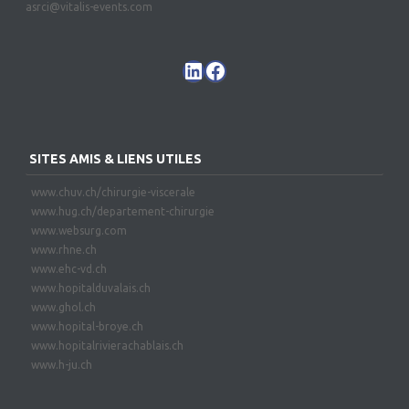
asrci@vitalis-events.com
SITES AMIS & LIENS UTILES
www.chuv.ch/chirurgie-viscerale
www.hug.ch/departement-chirurgie
www.websurg.com
www.rhne.ch
www.ehc-vd.ch
www.hopitalduvalais.ch
www.ghol.ch
www.hopital-broye.ch
www.hopitalrivierachablais.ch
www.h-ju.ch