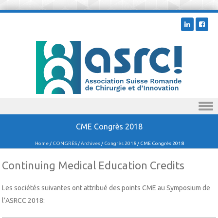
Skip to content
CME Congrès 2018
Home
/
CONGRÈS
/
Archives
/
Congrès 2018
/
CME Congrès 2018
Continuing Medical Education Credits
Les sociétés suivantes ont attribué des points CME au Symposium de
l’ASRCC 2018: