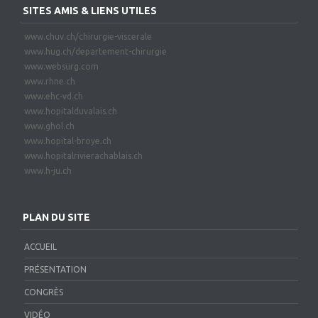
SITES AMIS & LIENS UTILES
www.chuv.ch/chirurgie-viscerale
www.hug.ch/departement-chirurgie
www.websurg.com
www.rhne.ch
www.ehc-vd.ch
www.hopitalduvalais.ch
www.ghol.ch
www.hopital-broye.ch
www.hopitalrivierachablais.ch
www.h-ju.ch
PLAN DU SITE
ACCUEIL
PRÉSENTATION
CONGRÈS
VIDÉO