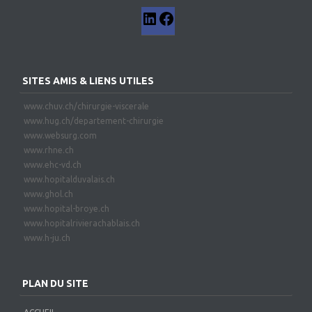
SITES AMIS & LIENS UTILES
www.chuv.ch/chirurgie-viscerale
www.hug.ch/departement-chirurgie
www.websurg.com
www.rhne.ch
www.ehc-vd.ch
www.hopitalduvalais.ch
www.ghol.ch
www.hopital-broye.ch
www.hopitalrivierachablais.ch
www.h-ju.ch
PLAN DU SITE